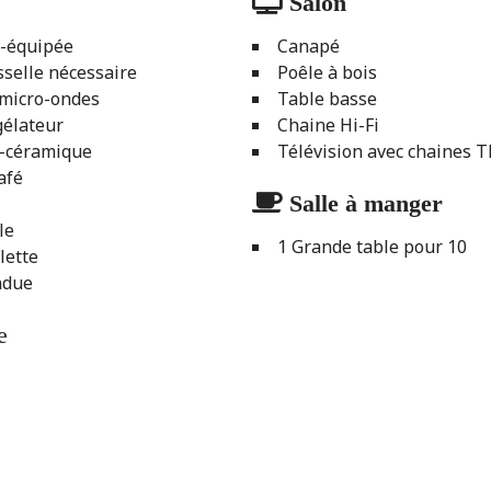
Salon
t-équipée
Canapé
sselle nécessaire
Poêle à bois
micro-ondes
Table basse
gélateur
Chaine Hi-Fi
o-céramique
Télévision avec chaines 
afé
Salle à manger
le
1 Grande table pour 10
lette
ndue
e