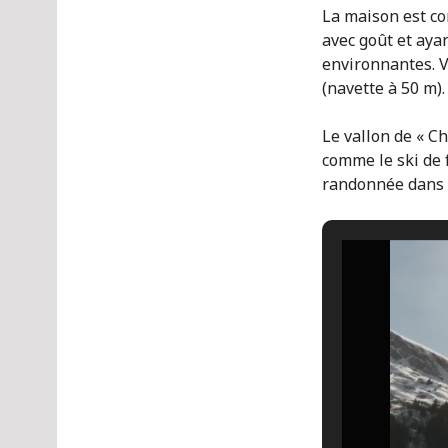
La maison est c
avec goût et aya
environnantes. V
(navette à 50 m).
Le vallon de « C
comme le ski de f
randonnée dans l