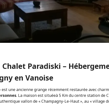
 Chalet Paradiski – Hébergem
ny en Vanoise
»
est une ancienne grange récemment restaurée avec charm
ersonnes
. La maison est situéeà 5 Km du centre station d
authentique vallon de « Champagny-Le-Haut », au « village du