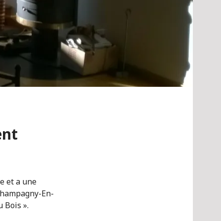
ent
e et a une
e Champagny-En-
 Bois ».