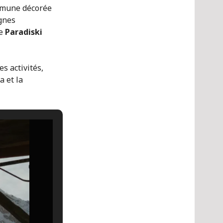
ommune décorée
agnes
de
Paradiski
s activités,
a et la