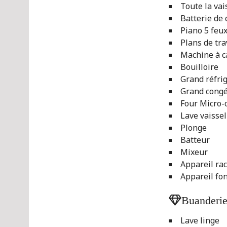
Toute la vai
Batterie de 
Piano 5 feux
Plans de tra
Machine à c
Bouilloire
Grand réfri
Grand congé
Four Micro-
Lave vaissel
Plonge
Batteur
Mixeur
Appareil rac
Appareil fo
Buanderi
Lave linge