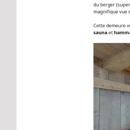
du berger (supe
magnifique vue s
Cette demeure vo
sauna
et
hamm