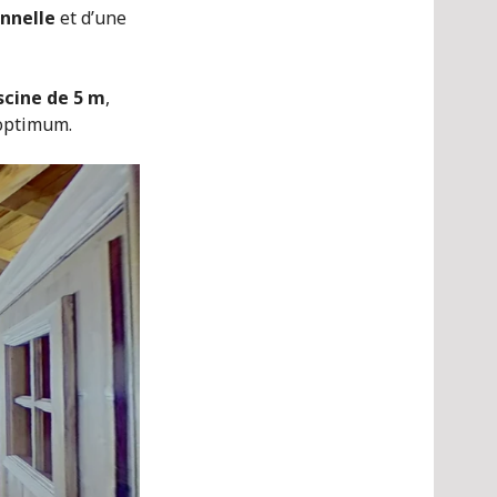
onnelle
et d’une
scine de 5 m
,
 optimum.