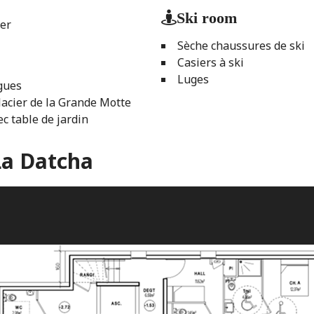
Ski room
ser
Sèche chaussures de ski
Casiers à ski
Luges
gues
lacier de la Grande Motte
c table de jardin
La Datcha