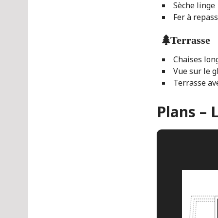
Sèche linge
Fer à repas
Terrasse
Chaises lon
Vue sur le g
Terrasse ave
Plans – 