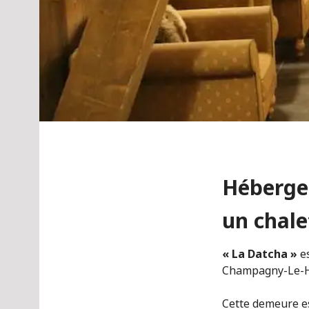
Héberge
un chale
« La Datcha »
es
Champagny-Le-Ha
Cette demeure e