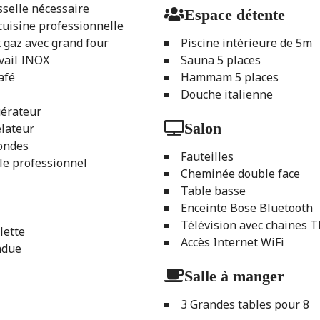
sselle nécessaire
Espace détente
cuisine professionnelle
 gaz avec grand four
Piscine intérieure de 5m
vail INOX
Sauna 5 places
afé
Hammam 5 places
Douche italienne
gérateur
Salon
lateur
ondes
Fauteilles
le professionnel
Cheminée double face
Table basse
Enceinte Bose Bluetooth
Télévision avec chaines 
lette
Accès Internet WiFi
ndue
Salle à manger
e
3 Grandes tables pour 8