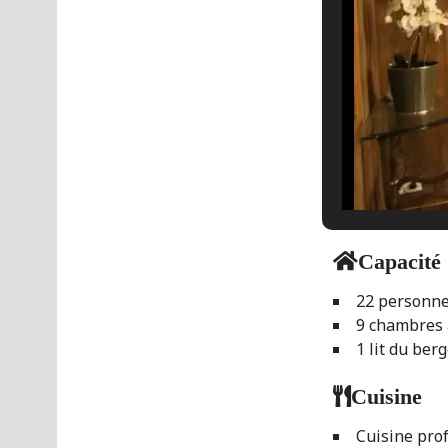
Capacité
22 personn
9 chambres 
1 lit du ber
Cuisine
Cuisine pro